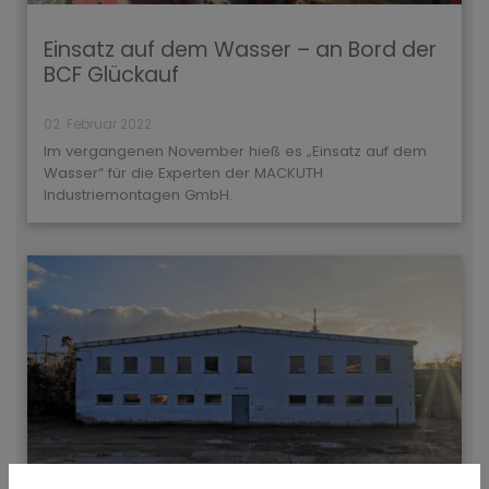
Einsatz auf dem Wasser – an Bord der
BCF Glückauf
02. Februar 2022
Im vergangenen November hieß es „Einsatz auf dem
Wasser“ für die Experten der MACKUTH
Industriemontagen GmbH.