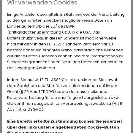
Wir verwenden Cookies.
Wir über uns: Das ist die MACKUTH
Industriemontagen GmbH
Einige Anbieter übermitteln im Rahmen von der Verarbeitung
zu den genannten Zwecken möglicherweise Daten an
Länder außerhalb der EU/ des EWR
07. Dezember 2021
(Drittlanddatenübermittlung), z.B. in die USA. Das
Die MACKUTH Industriemontagen GmbH ist ein
Datenschutzniveau in diesen Ländern ist möglicherweise
wachsendes mittelständisches Unternehmen mit 20
nicht mit dem in den EU-/EWR-Ländern vergleichbar. Es
Mitarbeitenden und einer Produktionsfläche von ru...
besteht daher ein erhöhtes Risiko, dass staatliche Behörden
auf diese Daten zugreifen können. Weitere Informationen zu
Sicherheitsgarantien finden Sie in den Datenschutzrichtlinien
des jeweiligen Anbieters.
Indem Sie auf „ALLE ZULASSEN" klicken, stimmen Sie sowohl
dem Speichern und Abrufen von Informationen auf Ihrem
Gerät (§ 25 Abs. 1 TDDDG) sowie der anschließenden
Datenverarbeitung für die nachfolgend dargestellten bzw.
die von Ihnen ausgewählten Verarbeitungszwecke zu (Art 6
Abs. 1 lit. a. DSGVO).
Eine bereits erteilte Zustimmung können Sie jederzeit
über den links unten eingeblendeten Cookie-Button