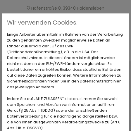
Hafenstraße 8, 39340 Haldensleben
03904 - 41246
Wir verwenden Cookies.
Einige Anbieter übermitteln im Rahmen von der Verarbeitung
zu den genannten Zwecken möglicherweise Daten an
Länder außerhalb der EU/ des EWR
(Drittlanddatenübermittlung), z.B. in die USA. Das
Datenschutzniveau in diesen Ländern ist möglicherweise
nicht mit dem in den EU-/EWR-Ländern vergleichbar. Es
besteht daher ein erhöhtes Risiko, dass staatliche Behörden
Ihre MACKUTH
Unser Produktportfolio
auf diese Daten zugreifen können. Weitere Informationen zu
Sicherheitsgarantien finden Sie in den Datenschutzrichtlinien
des jeweiligen Anbieters.
Stellenangebote
Unser Team
News
Indem Sie auf „ALLE ZULASSEN" klicken, stimmen Sie sowohl
dem Speichern und Abrufen von Informationen auf Ihrem
Kontakt & Anfahrt
Gerät (§ 25 Abs. 1 TDDDG) sowie der anschließenden
Datenverarbeitung für die nachfolgend dargestellten bzw.
die von Ihnen ausgewählten Verarbeitungszwecke zu (Art 6
Abs. 1 lit. a. DSGVO).